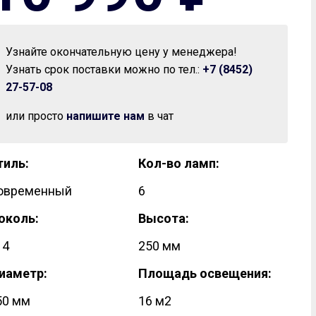
Узнайте окончательную цену у менеджера!
Узнать срок поставки можно по тел.:
+7 (8452)
27-57-08
Встраиваемые
Торшеры
или просто
напишите нам
в чат
ампой
С 1 плафоном
 более лампами
С 2 и более плафонами
тиль:
Кол-во ламп:
овременный
6
околь:
Высота:
14
250 мм
Вентиляторы
иаметр:
Площадь освещения:
дные вентиляторы
50 мм
16 м2