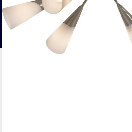
Люстры
Бра
Потолочные
Для зеркал
Подвесные
Для картин
Хрустальные
С 1 плафоном
С 2 плафонами
С 3 и более пл
Уличное освещение
Настоль
Уличные
Декоративные