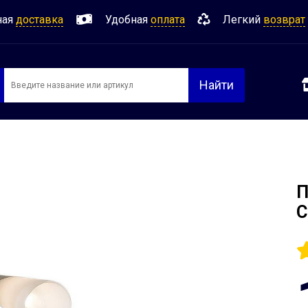
ная
доставка
Удобная
оплата
Легкий
возврат
Найти
П
C