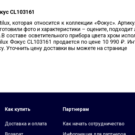
Подвесные
окус CL103161
Настенные
рищепке
Loft
ilux, которая относится к коллекции «Фокус». Артику
товили фото и характеристики – оцените, подходит л
Настенно-потолочные
ь».В составе осветительного прибора цвета хром ис
lux Фокус CL103161 продается по цене 10 990 ₽. И
су. Уточнить цену доставки вы можете на странице
Как купить
Партнерам
Доставка и оплата
Как начать сотрудничество
Возврат
Информация для партнеров