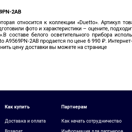
Подвесные
69PN-2AB
Настенные
рищепке
Loft
торая относится к коллекции «Duetto». Артикул тов
отовили фото и характеристики – оцените, подходит
Настенно-потолочные
ь».В составе белого осветительного прибора испо
to A9569PN-2AB продается по цене 6 990 ₽. Интернет
чнить цену доставки вы можете на странице
Как купить
Партнерам
Доставка и оплата
Как начать сотрудничество
Возврат
Информация для партнеров