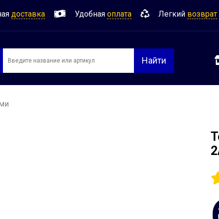
ная
доставка
Удобная
оплата
Легкий
возврат
Найти
ами
Т
2