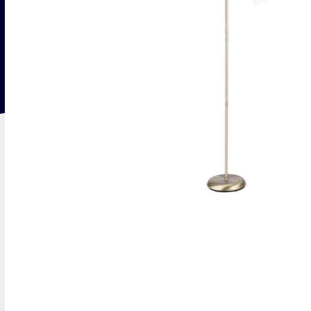
Люстры
Бра
Потолочные
Для зеркал
Подвесные
Для картин
Хрустальные
С 1 плафоном
С 2 плафонами
С 3 и более пл
Уличное освещение
Настоль
Уличные
Декоративные