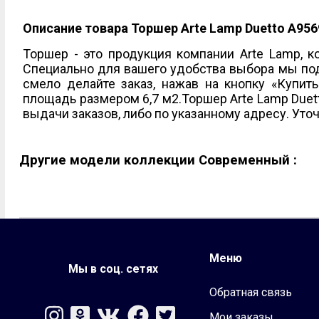
На солнечных батареях
Офисные
Описание товара Торшер Arte Lamp Duetto A95
Прожекторы
Детские
На струбцине/п
Торшер - это продукция компании Arte Lamp, ко
Специально для вашего удобства выбора мы подг
смело делайте заказ, нажав на кнопку «Купит
площадь размером 6,7 м2.Торшер Arte Lamp Duet
выдачи заказов, либо по указанному адресу. Уто
Другие модели коллекции Современный :
Меню
Мы в соц. сетях
Обратная связь
Мои заказы