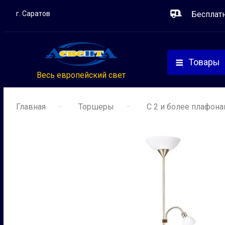
г. Саратов
Бесплат
Товары
Весь европейский свет
Главная
Торшеры
С 2 и более плафон