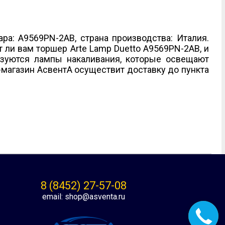
ара: A9569PN-2AB, страна производства: Италия.
 ли вам торшер Arte Lamp Duetto A9569PN-2AB, и
льзуются лампы накаливания, которые освещают
-магазин АсвентА осуществит доставку до пункта
8 (8452) 27-57-08
email: shop@asventa.ru