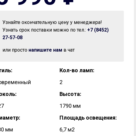
Узнайте окончательную цену у менеджера!
Узнать срок поставки можно по тел.:
+7 (8452)
27-57-08
Встраиваемые
Торшеры
или просто
напишите нам
в чат
ампой
С 1 плафоном
 более лампами
С 2 и более плафонами
тиль:
Кол-во ламп:
овременный
2
околь:
Высота:
27
1790 мм
Вентиляторы
иаметр:
Площадь освещения:
дные вентиляторы
80 мм
6,7 м2